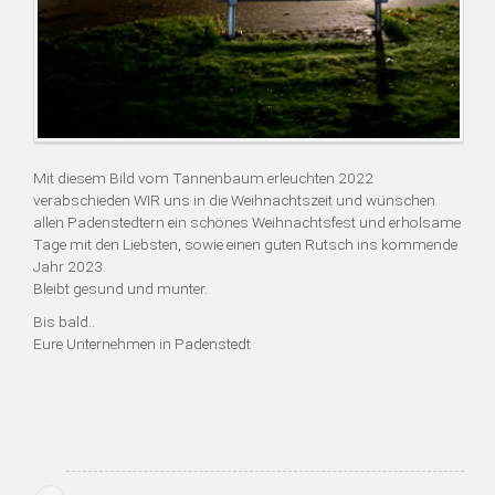
Mit diesem Bild vom Tannenbaum erleuchten 2022
verabschieden WIR uns in die Weihnachtszeit und wünschen
allen Padenstedtern ein schönes Weihnachtsfest und erholsame
Tage mit den Liebsten, sowie einen guten Rutsch ins kommende
Jahr 2023.
Bleibt gesund und munter.
Bis bald..
Eure Unternehmen in Padenstedt